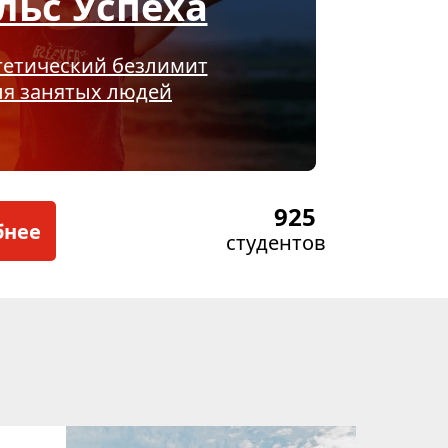
льс Успеха
гетический безлимит
ля занятых людей
925
бнее
студентов