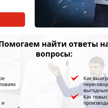
проведения
Помогаем найти ответы н
вопросы:
ое
Как выигр
ловиях
переговор
выгодные
Как повыс
 и
производ