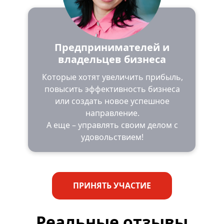
Предпринимателей и
владельцев бизнеса
Которые хотят увеличить прибыль,
повысить эффективность бизнеса
или создать новое успешное
направление.
А еще – управлять своим делом с
удовольствием!
ПРИНЯТЬ УЧАСТИЕ
Реальные отзывы