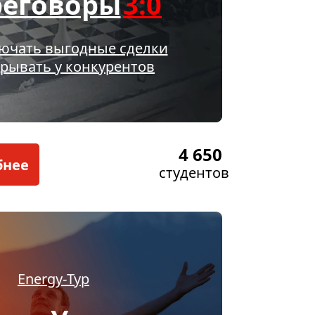
реговоры
3:0
лючать выгодные сделки
рывать у конкурентов
4 650
бнее
студентов
Energy-Тур