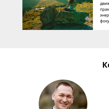
движ
прак
энер
фоку
К