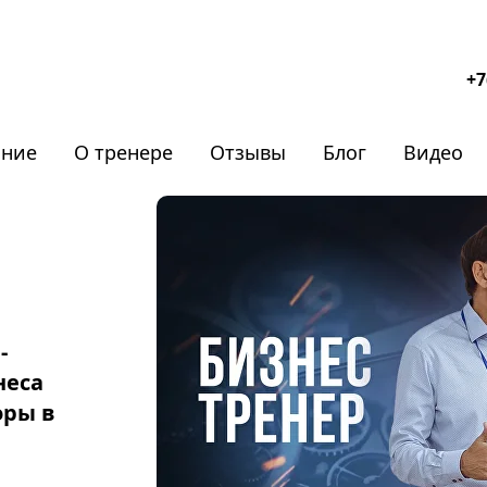
+7
ание
О тренере
Отзывы
Блог
Видео
-
неса
оры в
нере
Отзывы
Блог
Видео
Ответы на 
Форматы