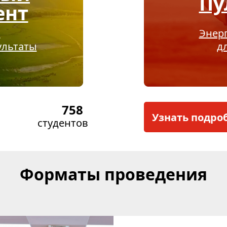
Пу
ент
и
Энер
ультаты
д
758
Узнать подро
студентов
Форматы проведения