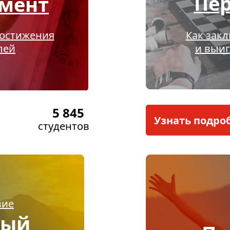
Пе
мент
достижения
Как зак
лей
и выиг
5 845
Узнать подро
студентов
вие
вый