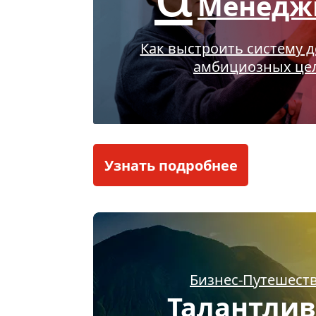
Менедж
Как выстроить систему 
амбициозных це
Узнать подробнее
Бизнес-Путешест
Талантли