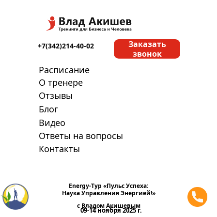
Заказать
+7(342)214-40-02
звонок
Расписание
О тренере
Отзывы
Блог
Видео
Ответы на вопросы
Контакты
Energy-Тур «
Пульс Успеха:
Наука Управления Энергией!
»
с Владом Акишевым
09-14 ноября 2025 г.